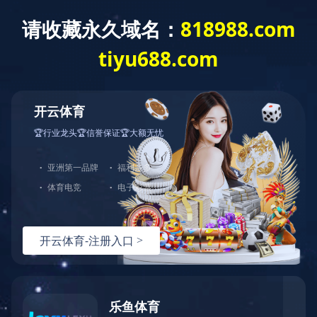
乐鱼·体育（中国）官方网站
乐鱼·体育（中国）
企业概况
工程业绩
乐鱼·体育（中国）
官方网站-LEYU
当前位置：
乐鱼·体育（中国）官方网站-LEYU SPORTS
>
新闻资讯
>
图片新
官方网站-LEYU
SPORTS
SPORTSbanner
远达国际召开复
来
2026年3月9日，远达国际召开复工复产工作会暨20
会议传达了全国安全生产视频会议精神和中国中冶、
工程、临时用电、临时消防五个方面明确了复工复产的具体